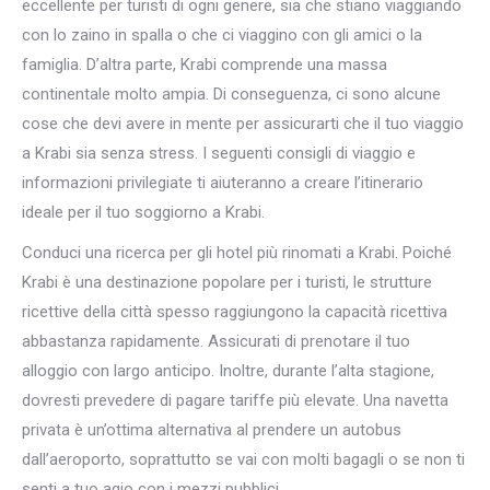
eccellente per turisti di ogni genere, sia che stiano viaggiando
con lo zaino in spalla o che ci viaggino con gli amici o la
famiglia. D’altra parte, Krabi comprende una massa
continentale molto ampia. Di conseguenza, ci sono alcune
cose che devi avere in mente per assicurarti che il tuo viaggio
a Krabi sia senza stress. I seguenti consigli di viaggio e
informazioni privilegiate ti aiuteranno a creare l’itinerario
ideale per il tuo soggiorno a Krabi.
Conduci una ricerca per gli hotel più rinomati a Krabi. Poiché
Krabi è una destinazione popolare per i turisti, le strutture
ricettive della città spesso raggiungono la capacità ricettiva
abbastanza rapidamente. Assicurati di prenotare il tuo
alloggio con largo anticipo. Inoltre, durante l’alta stagione,
dovresti prevedere di pagare tariffe più elevate. Una navetta
privata è un’ottima alternativa al prendere un autobus
dall’aeroporto, soprattutto se vai con molti bagagli o se non ti
senti a tuo agio con i mezzi pubblici.