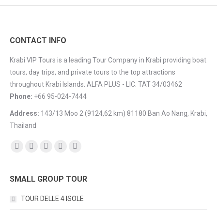
CONTACT INFO
Krabi VIP Tours is a leading Tour Company in Krabi providing boat
tours, day trips, and private tours to the top attractions
throughout Krabi Islands. ALFA PLUS - LIC. TAT 34/03462
Phone:
+66 95-024-7444
Address:
143/13 Moo 2 (9124,62 km) 81180 Ban Ao Nang, Krabi,
Thailand
Find us on:
Facebook
YouTube
Instagram
Mail
TripAdvisor
SMALL GROUP TOUR
TOUR DELLE 4 ISOLE