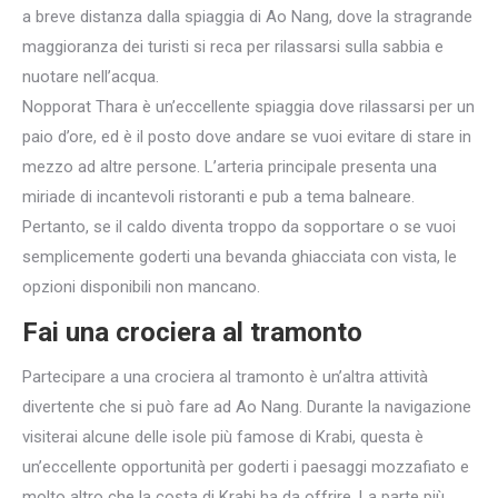
a breve distanza dalla spiaggia di Ao Nang, dove la stragrande
maggioranza dei turisti si reca per rilassarsi sulla sabbia e
nuotare nell’acqua.
Nopporat Thara è un’eccellente spiaggia dove rilassarsi per un
paio d’ore, ed è il posto dove andare se vuoi evitare di stare in
mezzo ad altre persone. L’arteria principale presenta una
miriade di incantevoli ristoranti e pub a tema balneare.
Pertanto, se il caldo diventa troppo da sopportare o se vuoi
semplicemente goderti una bevanda ghiacciata con vista, le
opzioni disponibili non mancano.
Fai una crociera al tramonto
Partecipare a una crociera al tramonto è un’altra attività
divertente che si può fare ad Ao Nang. Durante la navigazione
visiterai alcune delle isole più famose di Krabi, questa è
un’eccellente opportunità per goderti i paesaggi mozzafiato e
molto altro che la costa di Krabi ha da offrire. La parte più