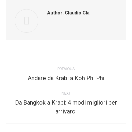
Author:
Claudio Cla
Post
PREVIOUS
navigation
Andare da Krabi a Koh Phi Phi
Previous
post:
NEXT
Da Bangkok a Krabi: 4 modi migliori per
Next
arrivarci
post: