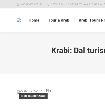
+66 95-024-7444
143/13 Moo 2 (9124,62 km) 81180 Ban A
Home
Tour a Krabi
Krabi Tours Pr
Krabi: Dal turi
Non categorizzato