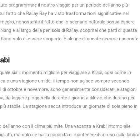
uto programmare il nostro viaggio per un periodo dell’anno più
ul fatto che Railay Bay ha visto trasformazioni significative nel
in meglio, nonostante il fatto che lo scenario naturale possa essere
 Nang e al largo della penisola di Railay, scoprirai che parti di questa
ettano solo di essere scoperte. E alcune di queste gemme nascoste
abi
 quale sia il momento migliore per viaggiare a Krabi, così come in
ecca e una stagione umida, il tempo non agisce sempre secondo
esi di ottobre e novembre, sono generalmente considerati le stagioni
sa, da leggere pioggerella durante il giorno a diluvio che durano per
più stabile. La stagione secca introduce un giornate di sole pieno in
o dell’anno con il clima più mite. Una vacanza a Krabi intorno alle
liata, ma solo se hai la capacità di mantenere il sorriso sulle labbra