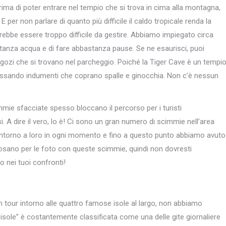
ma di poter entrare nel tempio che si trova in cima alla montagna,
per non parlare di quanto più difficile il caldo tropicale renda la
vrebbe essere troppo difficile da gestire. Abbiamo impiegato circa
stanza acqua e di fare abbastanza pause. Se ne esaurisci, puoi
zi che si trovano nel parcheggio. Poiché la Tiger Cave è un tempi
ndossando indumenti che coprano spalle e ginocchia. Non c’è nessun
immie sfacciate spesso bloccano il percorso per i turisti
 A dire il vero, lo è! Ci sono un gran numero di scimmie nell’area
intorno a loro in ogni momento e fino a questo punto abbiamo avuto
osano per le foto con queste scimmie, quindi non dovresti
 nei tuoi confronti!
n tour intorno alle quattro famose isole al largo, non abbiamo
 isole” è costantemente classificata come una delle gite giornaliere