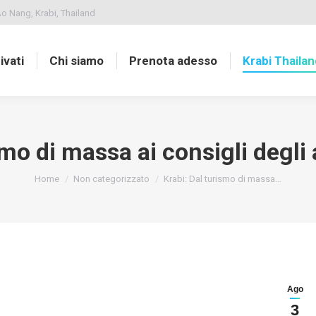
o Nang, Krabi, Thailand
ivati
Chi siamo
Prenota adesso
Krabi Thailan
smo di massa ai consigli degli a
You are here:
Home
Non categorizzato
Krabi: Dal turismo di massa…
Ago
3