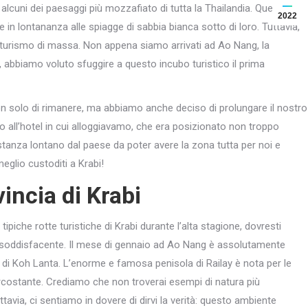
 alcuni dei paesaggi più mozzafiato di tutta la Thailandia. Questo
2022
in lontananza alle spiagge di sabbia bianca sotto di loro. Tuttavia,
turismo di massa. Non appena siamo arrivati ad Ao Nang, la
i, abbiamo voluto sfuggire a questo incubo turistico il prima
 solo di rimanere, ma abbiamo anche deciso di prolungare il nostro
 all’hotel in cui alloggiavamo, che era posizionato non troppo
tanza lontano dal paese da poter avere la zona tutta per noi e
eglio custoditi a Krabi!
vincia di Krabi
 tipiche rotte turistiche di Krabi durante l’alta stagione, dovresti
to soddisfacente. Il mese di gennaio ad Ao Nang è assolutamente
ola di Koh Lanta. L’enorme e famosa penisola di Railay è nota per le
costante. Crediamo che non troverai esempi di natura più
tavia, ci sentiamo in dovere di dirvi la verità: questo ambiente