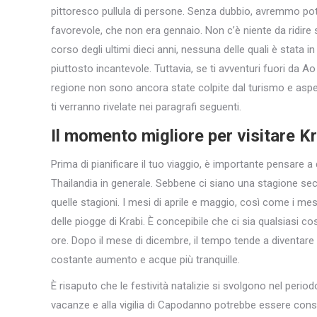
pittoresco pullula di persone. Senza dubbio, avremmo pot
favorevole, che non era gennaio. Non c’è niente da ridire s
corso degli ultimi dieci anni, nessuna delle quali è stata 
piuttosto incantevole. Tuttavia, se ti avventuri fuori da Ao
regione non sono ancora state colpite dal turismo e asp
ti verranno rivelate nei paragrafi seguenti.
Il momento migliore per visitare Kr
Prima di pianificare il tuo viaggio, è importante pensare a
Thailandia in generale. Sebbene ci siano una stagione s
quelle stagioni. I mesi di aprile e maggio, così come i m
delle piogge di Krabi. È concepibile che ci sia qualsiasi co
ore. Dopo il mese di dicembre, il tempo tende a diventare 
costante aumento e acque più tranquille.
È risaputo che le festività natalizie si svolgono nel period
vacanze e alla vigilia di Capodanno potrebbe essere consig