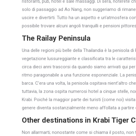
ristoranti, pub, hotel e sale massaggi. Di sera, noterete 
solo di passaggio ad Ao Nang, non suggeriamo di rimanere
uscire e divertirti. Tutto ha un aspetto e un’atmosfera c
possibile trovare alcuni angoli tranquilli e pensioni pittor
The Railay Peninsula
Una delle regioni più belle della Thailandia è la penisola 
vegetazione lussureggiante e classificata tra le caratteris
circa dieci anni trascorsi da quando siamo arrivati qui per 
ritmo paragonabile a una funzione esponenziale. La peniso
barca. C’era una volta, la penisola ospitava nient’altro ch
tuttavia, la zona ospita numerosi hotel a cinque stelle, no
Krabi. Poiché la maggior parte dei turisti (come noi) visi
genere diventa sostanzialmente meno affollata a partire 
Other destinations in Krabi Tiger
Non allarmarti; nonostante come si chiama il posto, non tr