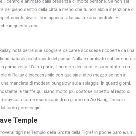
che il centro è animato dalla presenza di molte persone. Se non sei
 nel pieno centro della città a meno che tu non abbia intenzione di
ompletamente diversi non appena si lascia la zona centrale. È
esche in questa zona.
di Railay, nota per le sue scogliere calcaree scoscese ricoperte da una
tiche naturali più attraenti del paese. Nulla è cambiato sul terreno nei
la prima volta. D’altra parte, il numero dei turisti è aumentato a un
la di Railay è inaccessibile con qualsiasi altro mezzo se non in
e una manciata di modesti bungalow sulla spiaggia. In questi giorni,
nostante le tariffe qui siano molto più costose rispetto al resto di
ta Railay solo come escursione di un giorno da Ao Nang, l’area in
dal tardo pomeriggio.
 Cave Temple
overai tigri nel Tempio della Grotta della Tigre! In poche parole, un