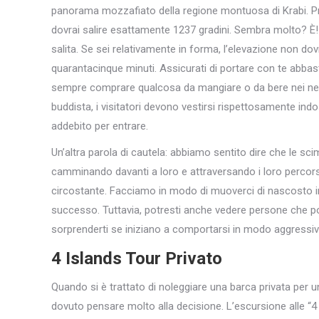
panorama mozzafiato della regione montuosa di Krabi. Pri
dovrai salire esattamente 1237 gradini. Sembra molto? È! E 
salita. Se sei relativamente in forma, l’elevazione non do
quarantacinque minuti. Assicurati di portare con te abba
sempre comprare qualcosa da mangiare o da bere nei nego
buddista, i visitatori devono vestirsi rispettosamente i
addebito per entrare.
Un’altra parola di cautela: abbiamo sentito dire che le sc
camminando davanti a loro e attraversando i loro percorsi.
circostante. Facciamo in modo di muoverci di nascosto 
successo. Tuttavia, potresti anche vedere persone che p
sorprenderti se iniziano a comportarsi in modo aggressivo
4 Islands Tour Privato
Quando si è trattato di noleggiare una barca privata per u
dovuto pensare molto alla decisione. L’escursione alle “4