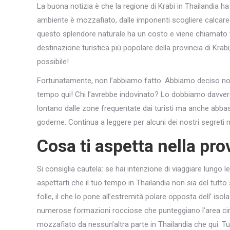
La buona notizia è che la regione di Krabi in Thailandia ha
ambiente è mozzafiato, dalle imponenti scogliere calcaree 
questo splendore naturale ha un costo e viene chiamato 
destinazione turistica più popolare della provincia di Krab
possibile!
Fortunatamente, non l’abbiamo fatto. Abbiamo deciso non
tempo qui! Chi l’avrebbe indovinato? Lo dobbiamo davvero
lontano dalle zone frequentate dai turisti ma anche abbas
goderne. Continua a leggere per alcuni dei nostri segreti m
Cosa ti aspetta nella pro
Si consiglia cautela: se hai intenzione di viaggiare lungo le
aspettarti che il tuo tempo in Thailandia non sia del tut
folle, il che lo pone all’estremità polare opposta dell’ is
numerose formazioni rocciose che punteggiano l’area cir
mozzafiato da nessun’altra parte in Thailandia che qui. Tut