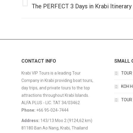
navigation
The PERFECT 3 Days in Krabi Itinerary
Previous
post:
CONTACT INFO
SMALL 
Krabi VIP Tours is a leading Tour
TOUR 
Company in Krabi providing boat tours,
KOH H
day trips, and private tours to the top
attractions throughout Krabi Islands.
TOUR D
ALFA PLUS - LIC. TAT 34/03462
Phone:
+66 95-024-7444
Address:
143/13 Moo 2 (9124,62 km)
81180 Ban Ao Nang, Krabi, Thailand