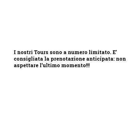
Prenota adesso il tuo TOUR!
I nostri Tours sono a numero limitato. E’
consigliata la prenotazione anticipata: non
aspettare l’ultimo momento!!!
Contattaci ora e richiedi informazioni sui nostri servizi e
programmi: il nostro supporto multi-lingue vi risponderà
in 24h. Krabi Vip Tour rimane a vostra completa
disposizione per preventivi, offerte ed escursioni su
misura per famiglie o gruppi.
Hai delle domande? Contattaci!