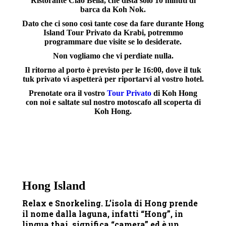
Ristorante Ciao Bella, che dista solo 10 minuti di
barca da Koh Nok.
Dato che ci sono così tante cose da fare durante
Hong
Island Tour Privato da Krabi
, potremmo
programmare due visite se lo desiderate.
Non vogliamo che vi perdiate nulla.
Il ritorno al porto è previsto per le 16:00, dove il tuk
tuk privato vi aspetterà per riportarvi al vostro hotel.
Prenotate ora il vostro
Tour Privato
di Koh Hong
con noi e saltate sul nostro motoscafo all scoperta di
Koh Hong.
Hong Island
Relax e Snorkeling. L’isola di Hong prende
il nome dalla laguna, infatti “Hong”, in
lingua thai, significa “camera” ed è un