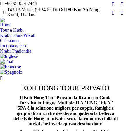
+66 95-024-7444
Facebook
Twitt
143/13 Moo 2 (9124,62 km) 81180 Ban Ao Nang,
Krabi, Thailand
Google+
Inst
Home
Tour a Krabi
Krabi Tours Privati
Chi siamo
Prenota adesso
Krabi Thailandia
Search:
KOH HONG TOUR PRIVATO
Il
Koh Hong Tour Privato
da Krabi con Guida
Turistica in Lingue Multiple ITA / ENG / FRA /
SPA è la soluzione migliore per coppie, famiglie e
gruppi di amici che desiderano godersi la bellezza
delle isole Hong in privato, senza la rumorosa folla di
turisti che invade questa destinazione.