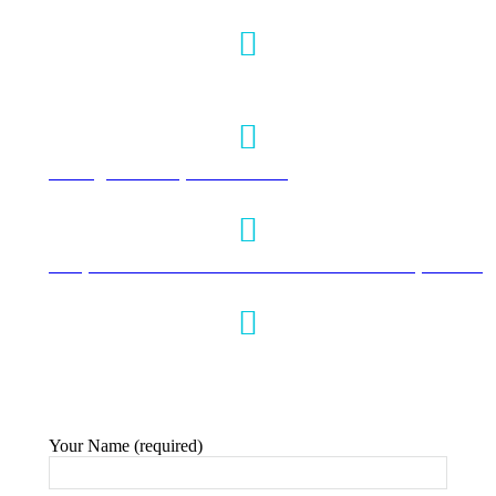
+66 95-024-7444
info@krabiviptour.com
https://www.facebook.com/krabiviptour/
#krabivip
Your Name (required)