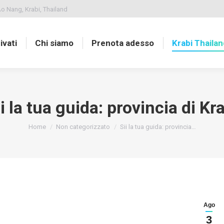
o Nang, Krabi, Thailand
ivati
Chi siamo
Prenota adesso
Krabi Thailan
i la tua guida: provincia di Kr
You are here:
Home
Non categorizzato
Sii la tua guida: provincia…
Ago
3