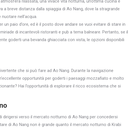
tmosfera rilassata, una vivace vita notturna, un’ottima cucina e
va a breve distanza dalla spiaggia di Ao Nang, dove la stragrande
e nuotare nell’acqua.
 un paio d’ore, ed è il posto dove andare se vuoi evitare di stare in
iriade di incantevoli ristoranti e pub a tema balneare. Pertanto, se il
e goderti una bevanda ghiacciata con vista, le opzioni disponibili
 divertente che si può fare ad Ao Nang. Durante la navigazione
 un’eccellente opportunità per goderti i paesaggi mozzafiato e molto
zionante? Hai l’opportunità di esplorare il ricco ecosistema che si
rno
di dirigersi verso il mercato notturno di Ao Nang per concedersi
ntare di Ao Nang non è grande quanto il mercato notturno di Krabi