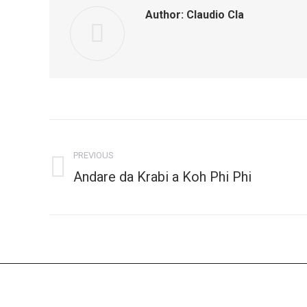
Author:
Claudio Cla
Post
navigation
PREVIOUS
Andare da Krabi a Koh Phi Phi
Previous
post: