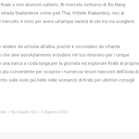
Krabi e non dovresti saltarlo. Al mercato notturno di Ao Nang
trada thailandese come pad Thai, frittelle thailandesi, riso al
 mercato è noto per avere un’ampia varietà di cibi tra cui scegliere.
er andare da un’isola all’altra, poiché è circondato da ottanta
i che devi assolutamente includere nel tuo itinerario per i cinque
re una barca a coda lunga per la giornata ed esplorare Krabi al proprio
 più conveniente per scoprire i numerosi tesori nascosti dell’isola di
to sulle isole più belle nelle vicinanze di Krabi per ulteriori consigli
zato
By
Claudio Cla
3 Agosto 2022