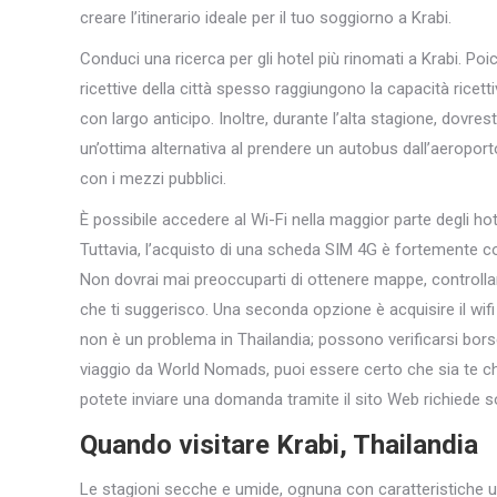
creare l’itinerario ideale per il tuo soggiorno a Krabi.
Conduci una ricerca per gli hotel più rinomati a Krabi. Poic
ricettive della città spesso raggiungono la capacità ricet
con largo anticipo. Inoltre, durante l’alta stagione, dovres
un’ottima alternativa al prendere un autobus dall’aeroporto
con i mezzi pubblici.
È possibile accedere al Wi-Fi nella maggior parte degli hotel,
Tuttavia, l’acquisto di una scheda SIM 4G è fortemente con
Non dovrai mai preoccuparti di ottenere mappe, controllare
che ti suggerisco. Una seconda opzione è acquisire il wifi
non è un problema in Thailandia; possono verificarsi borse
viaggio da World Nomads, puoi essere certo che sia te che 
potete inviare una domanda tramite il sito Web richiede so
Quando visitare Krabi, Thailandia
Le stagioni secche e umide, ognuna con caratteristiche u