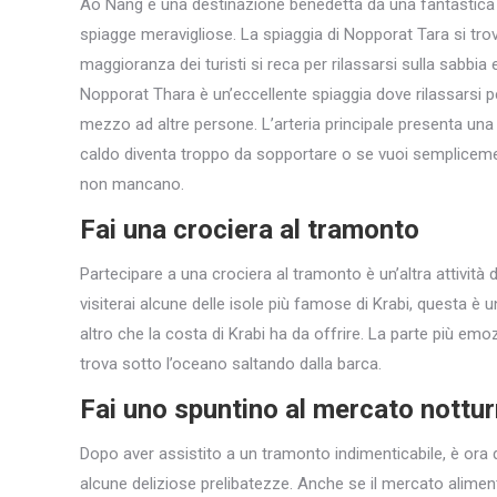
Ao Nang è una destinazione benedetta da una fantastica a
spiagge meravigliose. La spiaggia di Nopporat Tara si tro
maggioranza dei turisti si reca per rilassarsi sulla sabbia 
Nopporat Thara è un’eccellente spiaggia dove rilassarsi per
mezzo ad altre persone. L’arteria principale presenta una m
caldo diventa troppo da sopportare o se vuoi semplicement
non mancano.
Fai una crociera al tramonto
Partecipare a una crociera al tramonto è un’altra attività
visiterai alcune delle isole più famose di Krabi, questa è
altro che la costa di Krabi ha da offrire. La parte più emo
trova sotto l’oceano saltando dalla barca.
Fai uno spuntino al mercato nottu
Dopo aver assistito a un tramonto indimenticabile, è ora 
alcune deliziose prelibatezze. Anche se il mercato alime