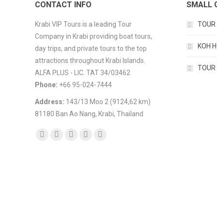
CONTACT INFO
SMALL 
Krabi VIP Tours is a leading Tour
TOUR 
Company in Krabi providing boat tours,
KOH H
day trips, and private tours to the top
attractions throughout Krabi Islands.
TOUR D
ALFA PLUS - LIC. TAT 34/03462
Phone:
+66 95-024-7444
Address:
143/13 Moo 2 (9124,62 km)
81180 Ban Ao Nang, Krabi, Thailand
Find us on:
Facebook
YouTube
Instagram
Mail
TripAdvisor