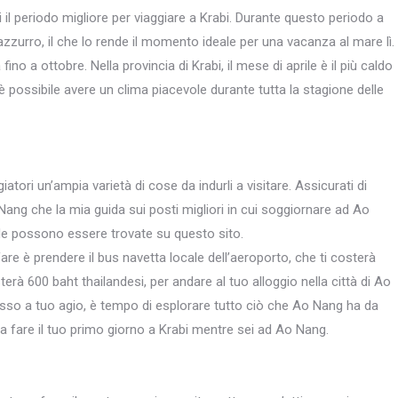
il periodo migliore per viaggiare a Krabi. Durante questo periodo a
azzurro, il che lo rende il momento ideale per una vacanza al mare lì.
ino a ottobre. Nella provincia di Krabi, il mese di aprile è il più caldo
 possibile avere un clima piacevole durante tutta la stagione delle
tori un’ampia varietà di cose da indurli a visitare. Assicurati di
 Nang che la mia guida sui posti migliori in cui soggiornare ad Ao
de possono essere trovate su questo sito.
are è prendere il bus navetta locale dell’aeroporto, che ti costerà
terà 600 baht thailandesi, per andare al tuo alloggio nella città di Ao
sso a tuo agio, è tempo di esplorare tutto ciò che Ao Nang ha da
 da fare il tuo primo giorno a Krabi mentre sei ad Ao Nang.