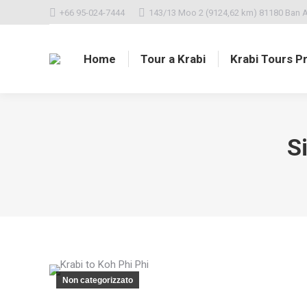
+66 95-024-7444
143/13 Moo 2 (9124,62 km) 81180 Ban A
Home
Tour a Krabi
Krabi Tours Pr
Si
Non categorizzato