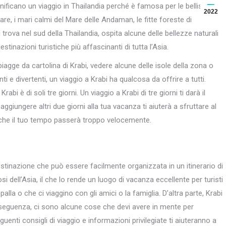
ianificano un viaggio in Thailandia perché è famosa per le bellissime
2022
re, i mari calmi del Mare delle Andaman, le fitte foreste di
 trova nel sud della Thailandia, ospita alcune delle bellezze naturali
inazioni turistiche più affascinanti di tutta l’Asia.
piagge da cartolina di Krabi, vedere alcune delle isole della zona o
i e divertenti, un viaggio a Krabi ha qualcosa da offrire a tutti.
abi è di soli tre giorni. Un viaggio a Krabi di tre giorni ti darà il
 aggiungere altri due giorni alla tua vacanza ti aiuterà a sfruttare al
i che il tuo tempo passerà troppo velocemente.
estinazione che può essere facilmente organizzata in un itinerario di
i dell’Asia, il che lo rende un luogo di vacanza eccellente per turisti
alla o che ci viaggino con gli amici o la famiglia. D’altra parte, Krabi
eguenza, ci sono alcune cose che devi avere in mente per
guenti consigli di viaggio e informazioni privilegiate ti aiuteranno a