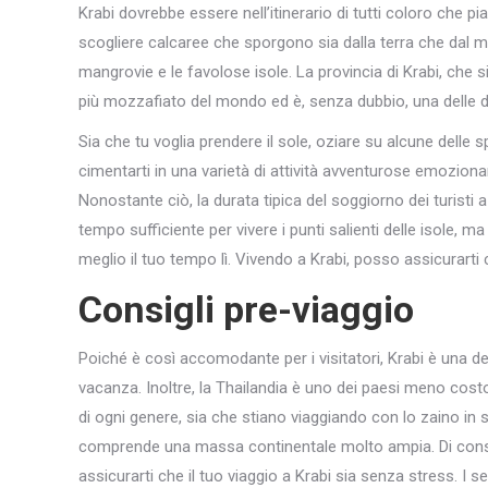
Krabi dovrebbe essere nell’itinerario di tutti coloro che p
scogliere calcaree che sporgono sia dalla terra che dal ma
mangrovie e le favolose isole. La provincia di Krabi, che si
più mozzafiato del mondo ed è, senza dubbio, una delle dest
Sia che tu voglia prendere il sole, oziare su alcune delle s
cimentarti in una varietà di attività avventurose emozionant
Nonostante ciò, la durata tipica del soggiorno dei turisti a Kr
tempo sufficiente per vivere i punti salienti delle isole, ma
meglio il tuo tempo lì. Vivendo a Krabi, posso assicurart
Consigli pre-viaggio
Poiché è così accomodante per i visitatori, Krabi è una d
vacanza. Inoltre, la Thailandia è uno dei paesi meno costos
di ogni genere, sia che stiano viaggiando con lo zaino in sp
comprende una massa continentale molto ampia. Di cons
assicurarti che il tuo viaggio a Krabi sia senza stress. I se