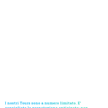
Prenota adesso il tuo
TOUR!
I nostri Tours sono a numero limitato. E’
consigliata la prenotazione anticipata: non