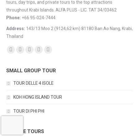
tours, day trips, and private tours to the top attractions
throughout Krabi Islands. ALFA PLUS - LIC. TAT 34/03462
Phone:
+66 95-024-7444
Address:
143/13 Moo 2 (9124,62 km) 81180 Ban Ao Nang, Krabi,
Thailand
Find us on:
Facebook
YouTube
Instagram
Mail
TripAdvisor
SMALL GROUP TOUR
TOUR DELLE 4 ISOLE
KOH HONG ISLAND TOUR
TOUR DI PHI PHI
PRIVATE TOURS