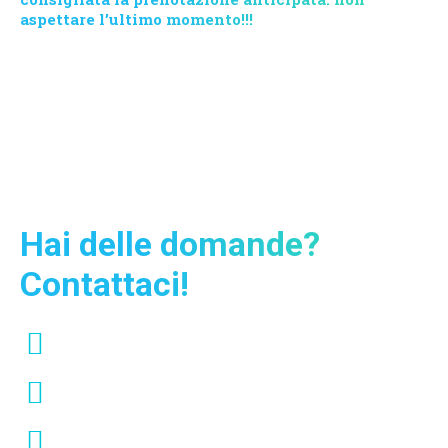
aspettare l’ultimo momento!!!
Contattaci ora e richiedi informazioni sui nostri servizi e
programmi: il nostro supporto multi-lingue vi risponderà in
24h. Krabi Vip Tour rimane a vostra completa disposizione per
preventivi, offerte ed escursioni su misura per famiglie o
gruppi.
Hai delle domande?
Contattaci!
+66 95-024-7444
info@krabiviptour.com
https://www.facebook.com/krabiviptour/