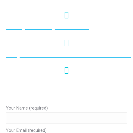
info@krabiviptour.com
https://www.facebook.com/krabivi
#krabivip
Your Name (required)
Your Email (required)