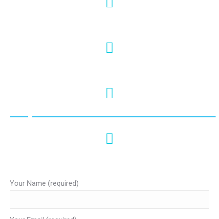
+66 95-024-7444
info@krabiviptour.com
https://www.facebook.com/krabivi
#krabivip
Your Name (required)