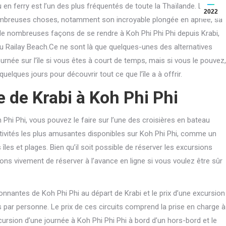
ou en ferry est l’un des plus fréquentés de toute la Thaïlande. La
2022
nombreuses choses, notamment son incroyable plongée en apnée, sa
 de nombreuses façons de se rendre à Koh Phi Phi Phi depuis Krabi,
Railay Beach.Ce ne sont là que quelques-unes des alternatives
ournée sur l’île si vous êtes à court de temps, mais si vous le pouvez,
ques jours pour découvrir tout ce que l’île a à offrir.
 de Krabi à Koh Phi Phi
 Phi Phi, vous pouvez le faire sur l’une des croisières en bateau
ctivités les plus amusantes disponibles sur Koh Phi Phi, comme un
 îles et plages. Bien qu’il soit possible de réserver les excursions
ns vivement de réserver à l’avance en ligne si vous voulez être sûr
onnantes de Koh Phi Phi au départ de Krabi et le prix d’une excursion
 par personne. Le prix de ces circuits comprend la prise en charge à
xcursion d’une journée à Koh Phi Phi Phi à bord d’un hors-bord et le