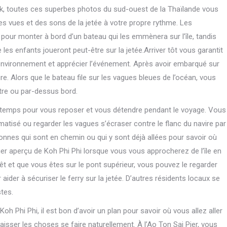
k, toutes ces superbes photos du sud-ouest de la Thaïlande vous
es vues et des sons de la jetée à votre propre rythme. Les
pour monter à bord d’un bateau qui les emmènera sur l’île, tandis
 les enfants joueront peut-être sur la jetée.Arriver tôt vous garantit
environnement et apprécier l’événement. Après avoir embarqué sur
re. Alors que le bateau file sur les vagues bleues de l’océan, vous
être ou par-dessus bord.
e temps pour vous reposer et vous détendre pendant le voyage. Vous
matisé ou regarder les vagues s’écraser contre le flanc du navire par
onnes qui sont en chemin ou qui y sont déjà allées pour savoir où
ier aperçu de Koh Phi Phi lorsque vous vous approcherez de l’île en
rêt et que vous êtes sur le pont supérieur, vous pouvez le regarder
der à sécuriser le ferry sur la jetée. D’autres résidents locaux se
tes.
h Phi Phi, il est bon d’avoir un plan pour savoir où vous allez aller
 laisser les choses se faire naturellement. À l’Ao Ton Sai Pier, vous