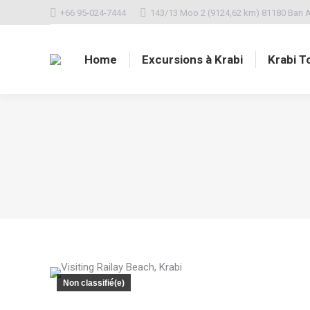
+66 95-024-7444
143/13 Moo 2 (9124,62 km) 81180 Ban A
Home
Excursions à Krabi
Krabi T
Non classifié(e)