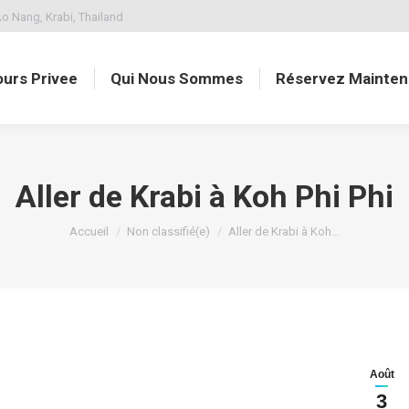
o Nang, Krabi, Thailand
ours Privee
Qui Nous Sommes
Réservez Mainten
Aller de Krabi à Koh Phi Phi
Vous êtes ici :
Accueil
Non classifié(e)
Aller de Krabi à Koh…
Août
3