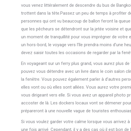
vous venez littéralement de descendre du bus de Bangko
trottent dans la tête.Passez un peu de temps à profiter d
personnes qui ont vu beaucoup de ballon feront la queue 
que les pêcheurs se détendront sur la jetée voisine et que
un moment de tranquillité pour vous imprégner de votre 
un hors-bord, le voyage vers l’île prendra moins d’une heu
devez saisir toutes les occasions de regarder par la fen
En voyageant sur un ferry plus grand, vous aurez plus d
pouvez vous détendre avec un livre dans le coin salon cli
la fenêtre. Vous pouvez également parler à d’autres pers
elles vont ou où elles sont allées. Vous aurez votre prem
vous dirigeant vers elle. Si vous avez un appareil photo p
accoster de là. Les dockers locaux vont se démener pour ai
prépareront à une nouvelle vague de touristes enthousias
Si vous voulez garder votre calme lorsque vous arrivez à Ko
une fois arrivé. Cependant, il y a des cas où il est bon de