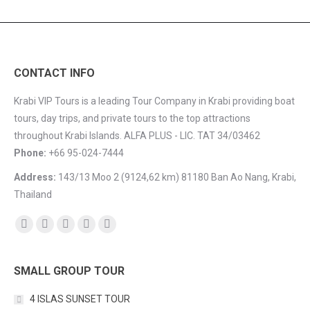
CONTACT INFO
Krabi VIP Tours is a leading Tour Company in Krabi providing boat
tours, day trips, and private tours to the top attractions
throughout Krabi Islands. ALFA PLUS - LIC. TAT 34/03462
Phone:
+66 95-024-7444
Address:
143/13 Moo 2 (9124,62 km) 81180 Ban Ao Nang, Krabi,
Thailand
Encuéntranos en:
Facebook
YouTube
Instagram
Mail
TripAdvisor
SMALL GROUP TOUR
4 ISLAS SUNSET TOUR