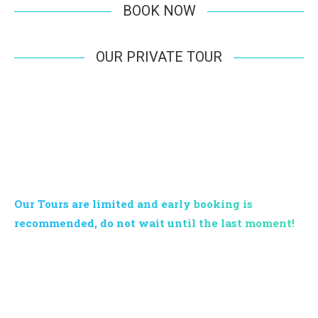
BOOK NOW
OUR PRIVATE TOUR
BOOK YOUR TOUR NOW
Our Tours are limited and early booking is
recommended, do not wait until the last moment!
Contact us now and request information on our services and
programs: our multi-lingual support will respond in 24h. Krabi
Vip Tour remains at your disposal for quotes, offers and
tailor-made excursions for families or groups.