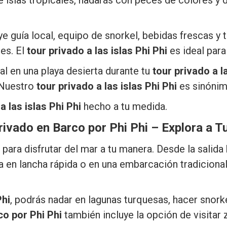
e islas tropicales, nadarás con peces de colores y 
ye guía local, equipo de snorkel, bebidas frescas y t
des. El
tour privado a las islas Phi Phi
es ideal para
al en una playa desierta durante tu
tour privado a l
 Nuestro
tour privado a las islas Phi Phi
es sinónimo
a las islas Phi Phi
hecho a tu medida.
rivado en Barco por Phi Phi – Explora a T
para disfrutar del mar a tu manera. Desde la salida
 en lancha rápida o en una embarcación tradicional, 
Phi
, podrás nadar en lagunas turquesas, hacer snorke
co por Phi Phi
también incluye la opción de visitar