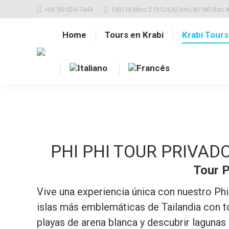
+66 95-024-7444
143/13 Moo 2 (9124,62 km) 81180 Ban A
Home
Tours en Krabi
Krabi Tours
PHI PHI TOUR PRIVADO -
Tour P
Vive una experiencia única con nuestro Ph
islas más emblemáticas de Tailandia con to
playas de arena blanca y descubrir lagunas